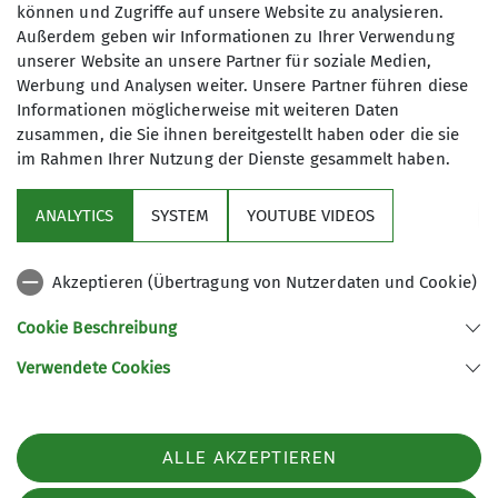
können und Zugriffe auf unsere Website zu analysieren.
Außerdem geben wir Informationen zu Ihrer Verwendung
unserer Website an unsere Partner für soziale Medien,
Werbung und Analysen weiter. Unsere Partner führen diese
Informationen möglicherweise mit weiteren Daten
zusammen, die Sie ihnen bereitgestellt haben oder die sie
im Rahmen Ihrer Nutzung der Dienste gesammelt haben.
ANALYTICS
SYSTEM
YOUTUBE VIDEOS
Samstag: Kanufahren auf der Altmühl -
Akzeptieren (Übertragung von Nutzerdaten und Cookie)
Naturerlebnis pur
Cookie Beschreibung
Der zweite Tag startete mit durchwachsenem
Wetter. Immer wieder ging ein hefiger
Verwendete Cookies
Regenschauer runter. Deshalb entschlossen wir
uns zu warten und sind erst gegen 11.00Uhr
gestartet. Dann endlich ging es auf die Altmühl.
ALLE AKZEPTIEREN
Die Gruppe wurde in 4er Kanus, 2er Kajaks und